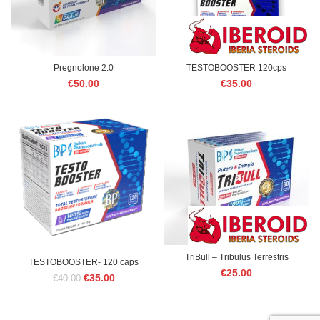
Pregnolone 2.0
TESTOBOOSTER 120cps
€
50.00
€
35.00
TriBull – Tribulus Terrestris
TESTOBOOSTER- 120 caps
€
25.00
Le
Le
€
35.00
€
40.00
prix
prix
initial
actuel
était :
est :