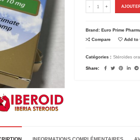
était :
est :
quantité de PACK 3 Stanoz
AJOUTER
€65.00.
€55.
Brand: Euro Prime Pharma
Compare
Add to 
Catégories :
Stéroïdes or
Share
RIPTION
INFORMATIONS COMPLÉMENTAIRES
AV