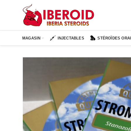
MAGASIN
INJECTABLES
STÉROÏDES ORA