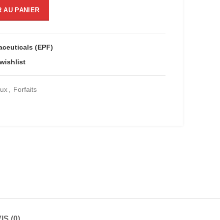
olol 10 mg
 AU PANIER
00.
ceuticals (EPF)
wishlist
aux
,
Forfaits
IS (0)