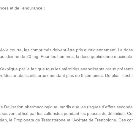
nces et de l’endurance ;
mi-vie courte, les comprimés doivent être pris quotidiennement. La dose
tidienne de 20 mg. Pour les hommes, la dose quotidienne maximale 
xplique par le fait que tous les stéroïdes anabolisants oraux présenten
 stéroïdes anabolisants oraux pendant plus de 8 semaines. De plus, il e
de l’utilisation pharmacologique, tandis que les risques d’effets secon
us souvent utilisé par les culturistes pendant les phases de définition. 
olan, le Propionate de Testostérone et l’Acétate de Trenbolone. Ces c