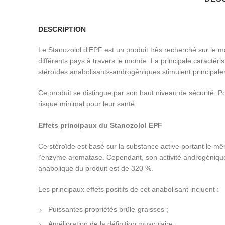
DESCRIPTION
Le Stanozolol d’EPF est un produit très recherché sur le
différents pays à travers le monde. La principale caractéris
stéroïdes anabolisants-androgéniques stimulent principalem
Ce produit se distingue par son haut niveau de sécurité. Pou
risque minimal pour leur santé.
Effets principaux du Stanozolol EPF
Ce stéroïde est basé sur la substance active portant le mê
l’enzyme aromatase. Cependant, son activité androgénique e
anabolique du produit est de 320 %.
Les principaux effets positifs de cet anabolisant incluent :
Puissantes propriétés brûle-graisses ;
Amélioration de la définition musculaire ;