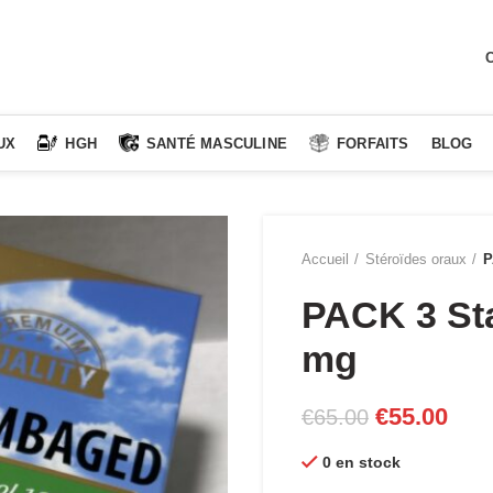
C
UX
HGH
SANTÉ MASCULINE
FORFAITS
BLOG
Accueil
Stéroïdes oraux
P
PACK 3 St
mg
Le
Le
€
55.00
€
65.00
prix
prix
0 en stock
initial
actu