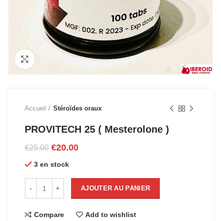
Click to enlarge
Accueil
Stéroïdes oraux
PROVITECH 25 ( Mesterolone )
Le
Le
€
20.00
€
25.00
prix
prix
3 en stock
initial
actuel
était :
est :
quantité de PROVITECH 25 ( Mesterolone )
€25.00.
€20.00.
AJOUTER AU PANIER
Compare
Add to wishlist