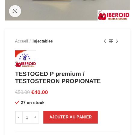
Click to enlarge
Accueil
Injectables
TESTOGED P premium /
TESTOSTERON PROPIONATE
Le
Le
€
40.00
€
50.00
prix
prix
27 en stock
initial
actuel
était :
est :
quantité de TESTOGED P premium / TESTOSTERON PROPI
€50.00.
€40.00.
AJOUTER AU PANIER