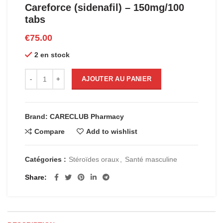
Careforce (sidenafil) – 150mg/100
tabs
€
75.00
2 en stock
quantité de Careforce (sidenafil) - 150mg/100 tabs
AJOUTER AU PANIER
Brand: CARECLUB Pharmacy
Compare
Add to wishlist
Catégories :
Stéroïdes oraux
,
Santé masculine
Share