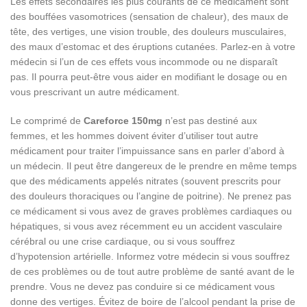
Les effets secondaires les plus courants de ce médicament sont
des bouffées vasomotrices (sensation de chaleur), des maux de
tête, des vertiges, une vision trouble, des douleurs musculaires,
des maux d’estomac et des éruptions cutanées. Parlez-en à votre
médecin si l’un de ces effets vous incommode ou ne disparaît
pas. Il pourra peut-être vous aider en modifiant le dosage ou en
vous prescrivant un autre médicament.
Le comprimé de
Careforce 150mg
n’est pas destiné aux
femmes, et les hommes doivent éviter d’utiliser tout autre
médicament pour traiter l’impuissance sans en parler d’abord à
un médecin. Il peut être dangereux de le prendre en même temps
que des médicaments appelés nitr
ates (souvent prescrits pour
des douleurs thoraciques ou l’angine de poitrine). Ne prenez pas
ce médicament si vous avez de graves problèmes cardiaques ou
hépatiques, si vous avez récemment eu un accident vasculaire
cérébral ou une crise cardiaque, ou si vous souffrez
d’hypotension artérielle. Informez
votre médecin si vous souffrez
de ces problèmes ou de tout autre problème de santé avant de le
prendre. Vous ne devez pas conduire si ce médicament vous
donne des vertiges. Évitez de boire de l’alcool pendant
la prise de