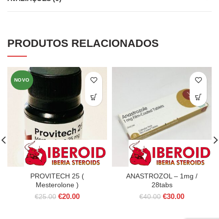
PRODUTOS RELACIONADOS
NOVO
PROVITECH 25 (
ANASTROZOL – 1mg /
Mesterolone )
28tabs
O
O
O
O
€
20.00
€
30.00
€
25.00
€
40.00
preço
preço
preço
preço
original
atual
original
atual