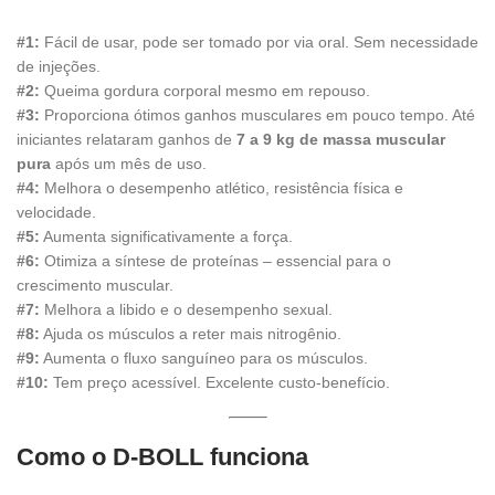
#1:
Fácil de usar, pode ser tomado por via oral. Sem necessidade
de injeções.
#2:
Queima gordura corporal mesmo em repouso.
#3:
Proporciona ótimos ganhos musculares em pouco tempo. Até
iniciantes relataram ganhos de
7 a 9 kg de massa muscular
pura
após um mês de uso.
#4:
Melhora o desempenho atlético, resistência física e
velocidade.
#5:
Aumenta significativamente a força.
#6:
Otimiza a síntese de proteínas – essencial para o
crescimento muscular.
#7:
Melhora a libido e o desempenho sexual.
#8:
Ajuda os músculos a reter mais nitrogênio.
#9:
Aumenta o fluxo sanguíneo para os músculos.
#10:
Tem preço acessível. Excelente custo-benefício.
Como o D-BOLL funciona