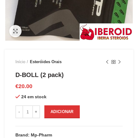
Clique para ampliar
Início
Esteróides Orais
D-BOLL (2 pack)
€
20.00
24 em stock
Quantidade de D-BOLL (2 pack)
ADICIONAR
Brand: Mp-Pharm