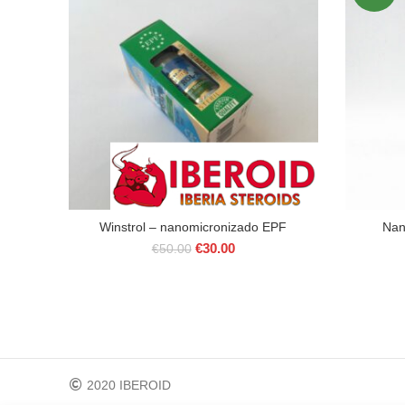
Winstrol – nanomicronizado EPF
Nan
Il
Il
€
30.00
€
50.00
prezzo
prezzo
originale
attuale
era:
è:
€50.00.
€30.00.
2020 IBEROID