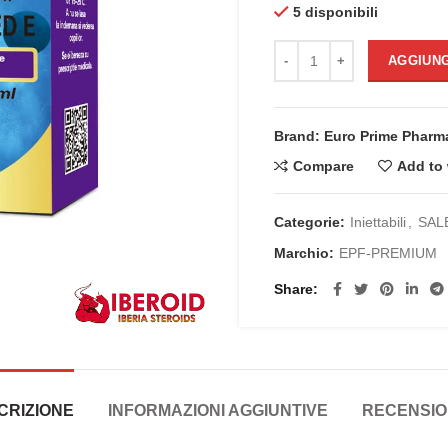
5 disponibili
originale
attu
era:
è:
TESTOGED E/testosterone 
AGGIUNG
€50.00.
€40.
Brand: Euro Prime Pharma
Compare
Add to 
Categorie:
Iniettabili
,
SAL
Marchio:
EPF-PREMIUM
Share
CRIZIONE
INFORMAZIONI AGGIUNTIVE
RECENSION