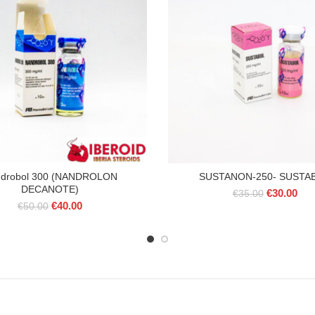
drobol 300 (NANDROLON
SUSTANON-250- SUSTA
DECANOTE)
Il
Il
€
30.00
€
35.00
Il
Il
€
40.00
prezzo
pre
€
50.00
prezzo
prezzo
originale
attu
originale
attuale
era:
è:
era:
è:
€35.00.
€30
€50.00.
€40.00.