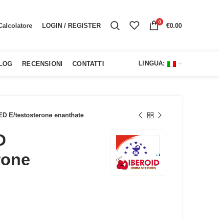
0
LOGIN / REGISTER
€
0.00
Calcolatore
LINGUA:
LOG
RECENSIONI
CONTATTI
 E/testosterone enanthate
D
rone
zzo