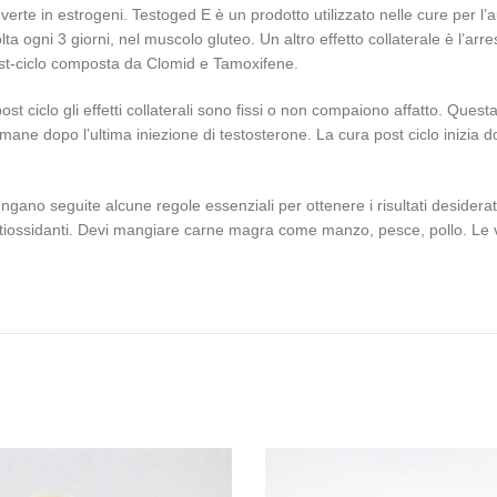
nverte in estrogeni. Testoged E è un prodotto utilizzato nelle cure per
a ogni 3 giorni, nel muscolo gluteo. Un altro effetto collaterale è l’arr
post-ciclo composta da Clomid e Tamoxifene.
st ciclo gli effetti collaterali sono fissi o non compaiono affatto. Quest
imane dopo l’ultima iniezione di testosterone. La cura post ciclo inizia 
gano seguite alcune regole essenziali per ottenere i risultati desiderati
, antiossidanti. Devi mangiare carne magra come manzo, pesce, pollo. Le 