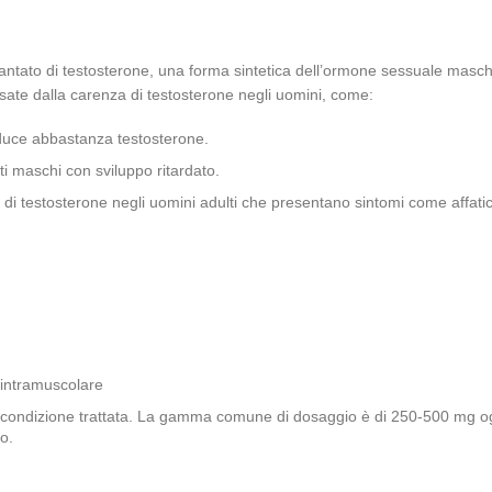
tato di testosterone, una forma sintetica dell’ormone sessuale maschil
usate dalla carenza di testosterone negli uomini, come:
oduce abbastanza testosterone.
i maschi con sviluppo ritardato.
li di testosterone negli uomini adulti che presentano sintomi come affa
 intramuscolare
lla condizione trattata. La gamma comune di dosaggio è di 250-500 mg o
o.