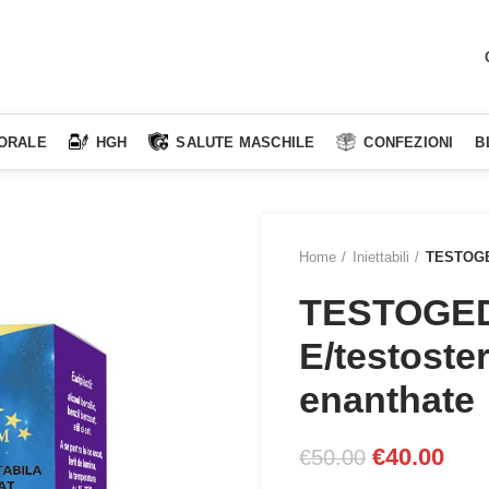
 ORALE
HGH
SALUTE MASCHILE
CONFEZIONI
B
Home
Iniettabili
TESTOGED
TESTOGE
E/testoste
enanthate
Il
Il
€
40.00
€
50.00
prezzo
pre