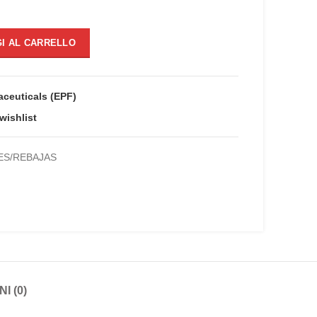
ale
enanthate quantità
I AL CARRELLO
00.
ceuticals (EPF)
wishlist
ES/REBAJAS
I (0)