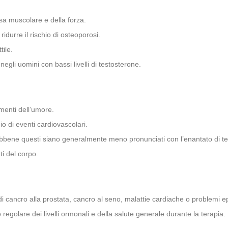
 muscolare e della forza.
durre il rischio di osteoporosi.
tile.
gli uomini con bassi livelli di testosterone.
menti dell’umore.
o di eventi cardiovascolari.
ene questi siano generalmente meno pronunciati con l’enantato di testo
ti del corpo.
i cancro alla prostata, cancro al seno, malattie cardiache o problemi ep
egolare dei livelli ormonali e della salute generale durante la terapia.