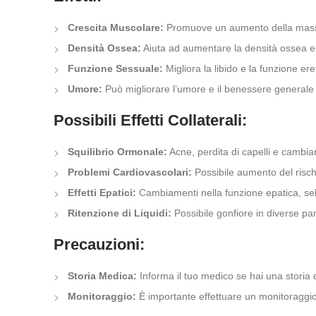
Crescita Muscolare:
Promuove un aumento della massa
Densità Ossea:
Aiuta ad aumentare la densità ossea e ri
Funzione Sessuale:
Migliora la libido e la funzione eret
Umore:
Può migliorare l’umore e il benessere generale ne
Possibili Effetti Collaterali:
Squilibrio Ormonale:
Acne, perdita di capelli e cambia
Problemi Cardiovascolari:
Possibile aumento del rischi
Effetti Epatici:
Cambiamenti nella funzione epatica, sebb
Ritenzione di Liquidi:
Possibile gonfiore in diverse par
Precauzioni:
Storia Medica:
Informa il tuo medico se hai una storia d
Monitoraggio:
È importante effettuare un monitoraggio r